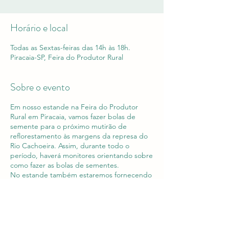
Horário e local
Todas as Sextas-feiras das 14h às 18h.
Piracaia-SP, Feira do Produtor Rural
Sobre o evento
Em nosso estande na Feira do Produtor
Rural em Piracaia, vamos fazer bolas de
semente para o próximo mutirão de
reflorestamento às margens da represa do
Rio Cachoeira. Assim, durante todo o
período, haverá monitores orientando sobre
como fazer as bolas de sementes.
No estande também estaremos fornecendo
informações sobre o Projeto Socioambiental
Novo Cantareira e atualizando sobre todas
as formas possíveis de colaboração e sobre
os mutirões.
Junte-se a nós!