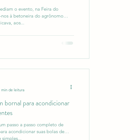
ediam o evento, na Feira do
o-nos à betoneira do agrônomo
cava, aos...
1 min de leitura
m bornal para acondicionar
entes
um passo a passo completo de
para acondicionar suas bolas de
ca e simples...