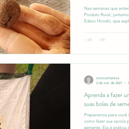
Nas semanas que antec
Produto Rural, juntam
Edson Hiroshi, que expli
novocantareira
2 de out. de 2021
Aprenda a fazer u
suas bolas de sem
Preparamos para você 
como fazer sua sacola 
semente. Ela é práti