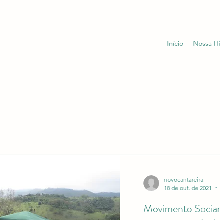
Início
Nossa Hi
novocantareira
18 de out. de 2021
Movimento Sociam